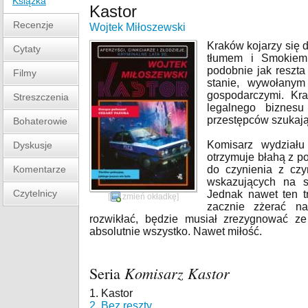
Książka
Kastor
Recenzje
Wojtek Miłoszewski
Kraków kojarzy się 
Cytaty
tłumem i Smokiem
podobnie jak reszta
Filmy
stanie, wywołanym
gospodarczymi. Kr
Streszczenia
legalnego biznesu
przestępców szukają
Bohaterowie
Komisarz wydziału
Dyskusje
otrzymuje błahą z p
Komentarze
do czynienia z cz
wskazujących na s
Czytelnicy
Jednak nawet ten t
[
zmień okładkę
]
zacznie zżerać n
rozwikłać, będzie musiał zrezygnować z
absolutnie wszystko. Nawet miłość.
Seria
Komisarz Kastor
1. Kastor
2. Bez reszty