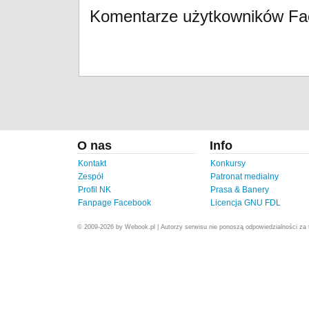
Komentarze użytkowników F
O nas
Info
Kontakt
Konkursy
Zespół
Patronat medialny
Profil NK
Prasa & Banery
Fanpage Facebook
Licencja GNU FDL
© 2009-2026 by Webook.pl | Autorzy serwisu nie ponoszą odpowiedzialności za