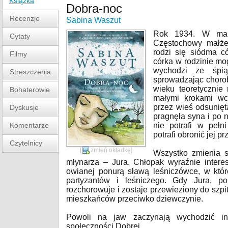
Książka
Dobra-noc
Recenzje
Sabina Waszut
Rok 1934. W male
Cytaty
Częstochowy małże
rodzi się siódma 
Filmy
córka w rodzinie mo
wychodzi ze śpią
Streszczenia
sprowadzając choro
wieku teoretycznie
Bohaterowie
małymi krokami wc
przez wieś odsunięt
Dyskusje
pragnęła syna i po 
Komentarze
nie potrafi w pełn
potrafi obronić jej p
Czytelnicy
[
zmień okładkę
]
Wszystko zmienia s
młynarza – Jura. Chłopak wyraźnie interes
owianej ponurą sławą leśniczówce, w któ
partyzantów i leśniczego. Gdy Jura, p
rozchorowuje i zostaje przewieziony do szpi
mieszkańców przeciwko dziewczynie.
Powoli na jaw zaczynają wychodzić in
społeczności Dobrej.