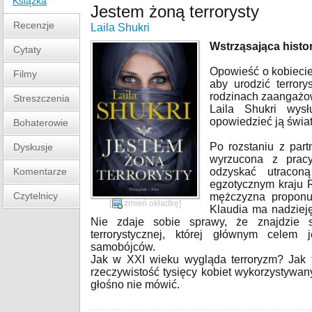
Książka
Jestem żoną terrorysty
Recenzje
Laila Shukri
Wstrząsająca histori
Cytaty
Opowieść o kobiecie
Filmy
aby urodzić terror
rodzinach zaangażo
Streszczenia
Laila Shukri wysł
opowiedzieć ją świat
Bohaterowie
Po rozstaniu z par
Dyskusje
wyrzucona z prac
Komentarze
odzyskać utraco
egzotycznym kraju 
Czytelnicy
mężczyzna proponu
[
zmień okładkę
]
Klaudia ma nadzieję
Nie zdaje sobie sprawy, że znajdzie s
terrorystycznej, której głównym celem j
samobójców.
Jak w XXI wieku wygląda terroryzm? Jak te
rzeczywistość tysięcy kobiet wykorzystywanyc
głośno nie mówić.