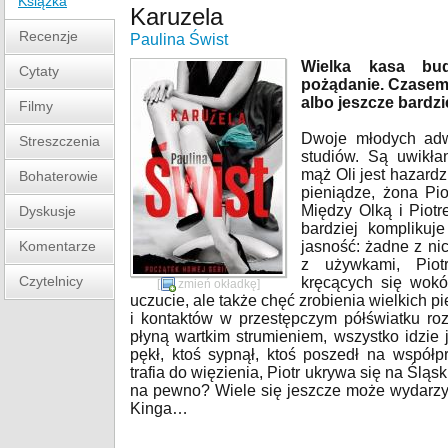
Książka
Karuzela
Recenzje
Paulina Świst
Wielka kasa budz
Cytaty
pożądanie. Czasem 
albo jeszcze bardzie
Filmy
Dwoje młodych adwo
Streszczenia
studiów. Są uwikła
mąż Oli jest hazard
Bohaterowie
pieniądze, żona Pi
Między Olką i Piotr
Dyskusje
bardziej komplikuj
Komentarze
jasność: żadne z ni
z używkami, Piot
Czytelnicy
kręcących się wokó
[
zmień okładkę
]
uczucie, ale także chęć zrobienia wielkich p
i kontaktów w przestępczym półświatku ro
płyną wartkim strumieniem, wszystko idzie 
pękł, ktoś sypnął, ktoś poszedł na współ
trafia do więzienia, Piotr ukrywa się na Ślą
na pewno? Wiele się jeszcze może wydarzyć
Kinga…