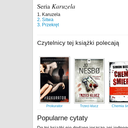
Seria
Karuzela
1. Karuzela
2. Sitwa
3. Przekręt
Czytelnicy tej książki polecają
Prokurator
Trzeci klucz
Chemia śm
Popularne cytaty
Do tej książki nie dodano jeszcze ani jedneg