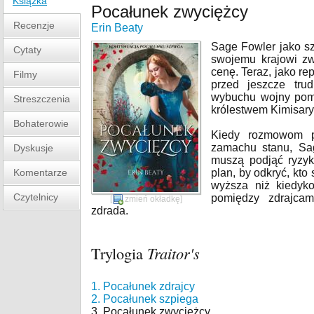
Książka
Pocałunek zwyciężcy
Recenzje
Erin Beaty
Sage Fowler jako sz
Cytaty
swojemu krajowi zw
cenę. Teraz, jako r
Filmy
przed jeszcze tru
wybuchu wojny pomi
Streszczenia
królestwem Kimisary
Bohaterowie
Kiedy rozmowom p
zamachu stanu, Sag
Dyskusje
muszą podjąć ryzyk
Komentarze
plan, by odkryć, kto
wyższa niż kiedyko
Czytelnicy
pomiędzy zdrajcam
[
zmień okładkę
]
zdrada.
Trylogia
Traitor's
1. Pocałunek zdrajcy
2. Pocałunek szpiega
3. Pocałunek zwyciężcy