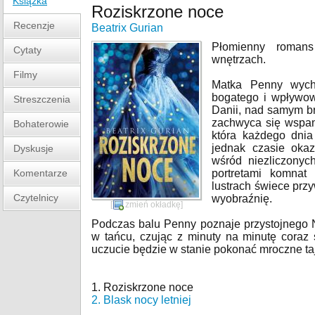
Książka
Roziskrzone noce
Recenzje
Beatrix Gurian
Płomienny roman
Cytaty
wnętrzach.
Filmy
Matka Penny wych
bogatego i wpływow
Streszczenia
Danii, nad samym b
zachwyca się wspani
Bohaterowie
która każdego dni
jednak czasie okaz
Dyskusje
wśród niezliczonyc
Komentarze
portretami komnat
lustrach świece prz
Czytelnicy
wyobraźnię.
[
zmień okładkę
]
Podczas balu Penny poznaje przystojnego N
w tańcu, czując z minuty na minutę coraz
uczucie będzie w stanie pokonać mroczne ta
1. Roziskrzone noce
2. Blask nocy letniej