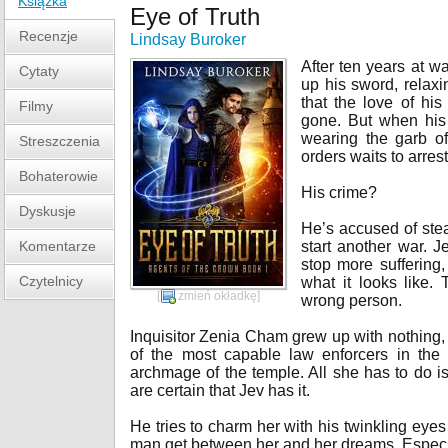
Książka
Eye of Truth
Recenzje
Lindsay Buroker
After ten years at w
Cytaty
up his sword, relaxi
that the love of hi
Filmy
gone. But when his 
wearing the garb of
Streszczenia
orders waits to arres
Bohaterowie
His crime?
Dyskusje
He’s accused of stea
Komentarze
start another war. J
stop more suffering
Czytelnicy
what it looks like.
[
zmień okładkę
]
wrong person.
Inquisitor Zenia Cham grew up with nothing, 
of the most capable law enforcers in the 
archmage of the temple. All she has to do is
are certain that Jev has it.
He tries to charm her with his twinkling eyes
man get between her and her dreams. Especial