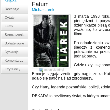
Książka
Fatum
Recenzje
Michał Larek
3 marca 1993 roku
Cytaty
pieniędzmi i pory
dziennikarze piszą o
Filmy
wrażenie, że wrzuc
filmu.
Streszczenia
Po odnalezieniu zw
Bohaterowie
śledczy z komendy
polowanie na przest
Dyskusje
jednak pracy.
Komentarze
Gdzie ukryli się sp
Czytelnicy
[
zmień okładkę
]
Emocje sięgają zenitu, gdy nagle znika Kat
udało się trafić na ślad zbrodniarzy.
Czy Harry, legenda poznańskiej policji, zdoła
DEKADA to bezlitosny świat, w którym umarł