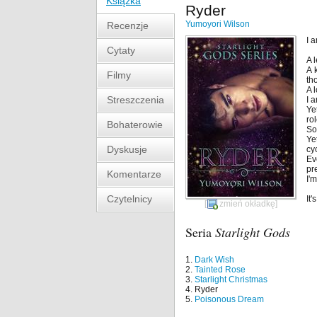
Książka
Ryder
Yumoyori Wilson
Recenzje
I 
Cytaty
A 
A 
Filmy
th
A 
Streszczenia
I a
Ye
rol
Bohaterowie
So
Ye
Dyskusje
cy
Ev
pr
Komentarze
I'
Czytelnicy
It
[
zmień okładkę
]
Seria
Starlight Gods
1.
Dark Wish
2.
Tainted Rose
3.
Starlight Christmas
4. Ryder
5.
Poisonous Dream