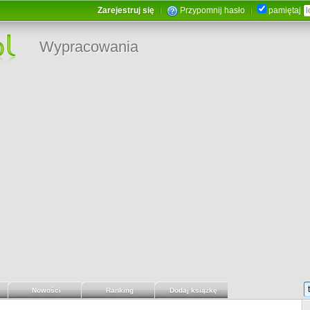
Zarejestruj się
Przypomnij hasło
pamiętaj
Wypracowania
Nowości
Ranking
Dodaj książkę