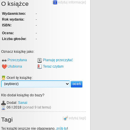
O książce
[
edytuj informacje
]
Wydawnictwo:
-
Rok wydania:
-
ISBN:
-
Ocena:
-
Liczba głosów:
-
Oznacz książkę jako:
Przeczytana
Planuję przeczytać
Ulubiona
Teraz czytam
Oceń tę książkę:
Kto dodał książkę do bazy?
Dodał:
Sanai
06 I 2018
(ponad 9 lat temu)
Tagi
[
edytuj tagi
]
Tej książki jeszcze nie otagowano,
zrób to
!