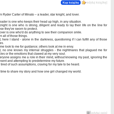
[
edytuj książkę
]
Kup książkę
am Ryder Carter of Minato – a leader, star knight, and lover.
leader is one who keeps their head up high, in any situation.
knight is one who is strong, diligent and ready to lay their life on the line for
ose they've sworn to protect.
lover is one who'd do anything to see their companion smile.
m all of those things.
t, here I stand - alone in the darkness, questioning if I can fulfill any of those
es.
me look to me for guidance; others look at me in envy.
t, no one knows my internal struggles - the nightmares that plagued me for
cles or the emotions that clawed at my very soul.
eryone assigns me a role in their mind, without knowing my past, ignoring the
esent and attempting to predetermine my future.
m tired of such assumptions, craving for my tale to be heard.
's time to share my story and how one girl changed my world.
[
edytuj opis
]