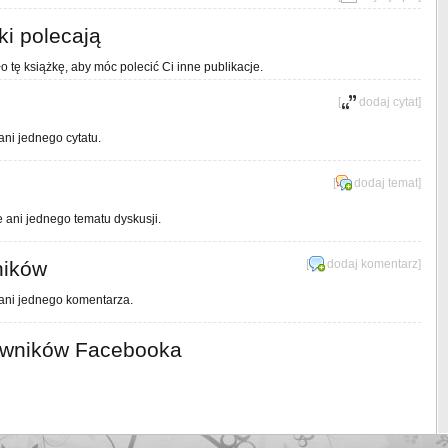
ki polecają
o tę książkę, aby móc polecić Ci inne publikacje.
[
dodaj cytat
]
ani jednego cytatu.
[
dodaj temat
]
e ani jednego tematu dyskusji.
ników
[
dodaj komentarz
]
 ani jednego komentarza.
owników Facebooka