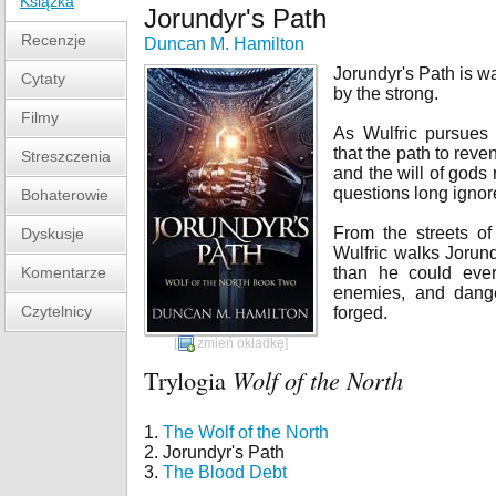
Książka
Jorundyr's Path
Recenzje
Duncan M. Hamilton
Jorundyr's Path is wa
Cytaty
by the strong.
Filmy
As Wulfric pursues
that the path to rev
Streszczenia
and the will of gods
questions long igno
Bohaterowie
From the streets of
Dyskusje
Wulfric walks Jorun
Komentarze
than he could ever
enemies, and dange
Czytelnicy
forged.
[
zmień okładkę
]
Trylogia
Wolf of the North
1.
The Wolf of the North
2. Jorundyr's Path
3.
The Blood Debt