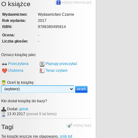
O książce
[
edytuj informacje
]
Wydawnictwo:
Wydawnictwo Czarne
Rok wydania:
2017
ISBN:
9788380495814
Ocena:
-
Liczba głosów:
-
Oznacz książkę jako:
Przeczytana
Planuję przeczytać
Ulubiona
Teraz czytam
Oceń tę książkę:
Kto dodał książkę do bazy?
Dodał:
geluk
13 XI 2017
(ponad 9 lat temu)
Tagi
[
edytuj tagi
]
Tej książki jeszcze nie otagowano,
zrób to
!