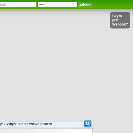
Czym
jest
Webook?