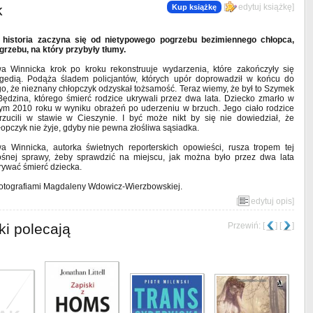
k
[
edytuj książkę
]
Kup książkę
 historia zaczyna się od nietypowego pogrzebu bezimiennego chłopca,
grzebu, na który przybyły tłumy.
a Winnicka krok po kroku rekonstruuje wydarzenia, które zakończyły się
agedią. Podąża śladem policjantów, których upór doprowadził w końcu do
go, że nieznany chłopczyk odzyskał tożsamość. Teraz wiemy, że był to Szymek
Będzina, którego śmierć rodzice ukrywali przez dwa lata. Dziecko zmarło w
tym 2010 roku w wyniku obrażeń po uderzeniu w brzuch. Jego ciało rodzice
rzucili w stawie w Cieszynie. I być może nikt by się nie dowiedział, że
łopczyk nie żyje, gdyby nie pewna złośliwa sąsiadka.
a Winnicka, autorka świetnych reporterskich opowieści, rusza tropem tej
ośnej sprawy, żeby sprawdzić na miejscu, jak można było przez dwa lata
rywać śmierć dziecka.
fotografiami Magdaleny Wdowicz-Wierzbowskiej.
[
edytuj opis
]
ki polecają
Przewiń: [
] [
]