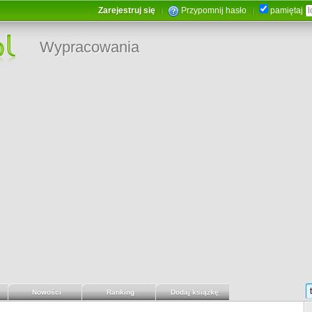
Zarejestruj się
Przypomnij hasło
pamiętaj
Wypracowania
Nowości
Ranking
Dodaj książkę