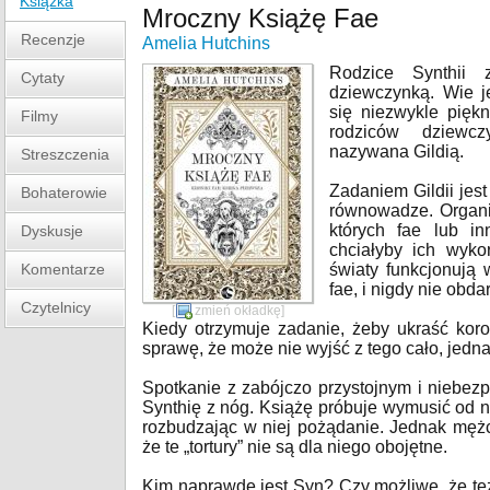
Książka
Mroczny Książę Fae
Recenzje
Amelia Hutchins
Rodzice Synthii 
Cytaty
dziewczynką. Wie j
się niezwykle piękn
Filmy
rodziców dziewcz
nazywana Gildią.
Streszczenia
Zadaniem Gildii jest
Bohaterowie
równowadze. Organi
których fae lub in
Dyskusje
chciałyby ich wyko
Komentarze
światy funkcjonują 
fae, i nigdy nie obda
Czytelnicy
[
zmień okładkę
]
Kiedy otrzymuje zadanie, żeby ukraść kor
sprawę, że może nie wyjść z tego cało, jedn
Spotkanie z zabójczo przystojnym i niebe
Synthię z nóg. Książę próbuje wymusić od n
rozbudzając w niej pożądanie. Jednak męż
że te „tortury” nie są dla niego obojętne.
Kim naprawdę jest Syn? Czy możliwe, że też n