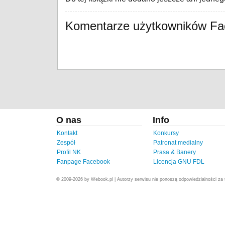
Komentarze użytkowników F
O nas
Info
Kontakt
Konkursy
Zespół
Patronat medialny
Profil NK
Prasa & Banery
Fanpage Facebook
Licencja GNU FDL
© 2009-2026 by Webook.pl | Autorzy serwisu nie ponoszą odpowiedzialności za