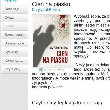
Książka
Cień na piasku
Recenzje
Krzysztof Beśka
Wyobraź sobie, że p
Cytaty
zziębnięty i poobija
jakim jesteś mieście
Filmy
jeszcze najgorsze
interesować tajem
Streszczenia
specjalne. A prze
drobnych rzezimiesz
Bohaterowie
mafię. Co jest w to
szybko i bez waha
Dyskusje
sprawy?
Komentarze
"A czy ja mam dokąd
Czytelnicy
tego. Może też był 
[
zmień okładkę
]
oddano biednym, dokumenty spalono. Może z
fotografiach? A może właśnie minął swój gr
żyjących…"
fragment powieści
Czytelnicy tej książki polecają