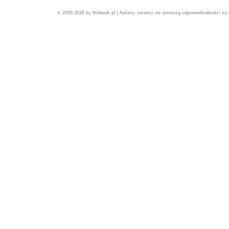
© 2009-2026 by Webook.pl | Autorzy serwisu nie ponoszą odpowiedzialności za