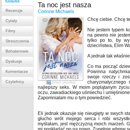
Książka
Ta noc jest nasza
Recenzje
Corinne Michaels
Chcę ciebie. Chcę t
Cytaty
Nie jestem typem ko
Filmy
na pewno nie jestem
tylko po to, by w
Streszczenia
dzieciństwa, Elim W
Bohaterowie
A jednak tak właśnie 
Dyskusje
Co ma począć dziew
Komentarze
Powinna natychmia
swoje rzeczy i zos
Czytelnicy
charyzmatycznego 
[
zmień okładkę
]
najlepszy seks. W moim poplątanym życiu
oczu, zawadiackiego uśmiechu i umięśnione
Zapomniałam mu o tym powiedzieć.
Eli jednak okazuje się nieugięty w swych sta
głucho wrót mojego serca i robi wszyst
myślałam, jest mężczyzną moich marzeń. G
mi poskładać go na nowo. Zupełnie wbrew so