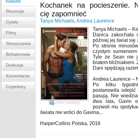
Książka
Kochanek na pocieszenie. 
Recenzje
cię zapomnieć
Tanya Michaels
,
Andrea Laurence
Cytaty
Tanya Michaels – K
Filmy
Danica zakochała s
później jej świat si
Streszczenia
Po stronie minusów
czystym sumieniem
Bohaterowie
Tyle że Sean nie j
bratem bliźniakiem. 
Dyskusje
Dani spędzają razem
Komentarze
Andrea Laurence – 
Po kilku tygodn
Czytelnicy
postanowiła odejść 
pasują. Nie wiedzia
dwa lata, Gavin o
[
zmień okładkę
]
pozwoli mu spotykać
świata nie wróci do Gavina...
HarperCollins Polska, 2016