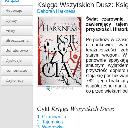
Książka
Księga Wszytskich Dusz: Księ
Recenzje
Deborah Harkness
Świat czarownic
Cytaty
zawierający taje
przyszłości. Histor
Filmy
Po podróży w czasie
Streszczenia
i naukowiec wam
teraźniejszości, 
Bohaterowie
starym wrogom. W
ponownie spotykaj
Dyskusje
smutnym wyjątkiem
Komentarze
przyszłości dopiero
stają się poszukiwa
Czytelnicy
782 i jego brakujący
współczesnej nauki,
[
zmień okładkę
]
co przed wiekami od
Cykl
Księga Wszystkich Dusz
:
1. Czarownica
2. Tajemnica
3. Wędrówka