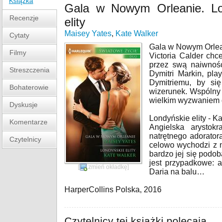
Książka
Gala w Nowym Orleanie. Lo
Recenzje
elity
Maisey Yates
,
Kate Walker
Cytaty
Gala w Nowym Orlea
Filmy
Victoria Calder chce
przez swą naiwność
Streszczenia
Dymitri Markin, play
Dymitriemu, by si
Bohaterowie
wizerunek. Wspólny
wielkim wyzwaniem 
Dyskusje
Londyńskie elity - K
Komentarze
Angielska arystok
natrętnego adorato
Czytelnicy
celowo wychodzi z 
bardzo jej się podob
jest przypadkowe: 
[
zmień okładkę
]
Daria na balu…
HarperCollins Polska, 2016
Czytelnicy tej książki polecają