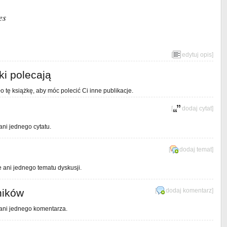
es
[
edytuj opis
]
ki polecają
o tę książkę, aby móc polecić Ci inne publikacje.
[
dodaj cytat
]
ani jednego cytatu.
[
dodaj temat
]
e ani jednego tematu dyskusji.
ników
[
dodaj komentarz
]
 ani jednego komentarza.