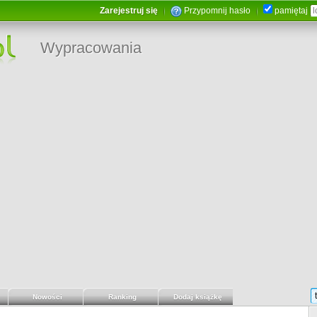
Zarejestruj się
Przypomnij hasło
pamiętaj
Wypracowania
Nowości
Ranking
Dodaj książkę