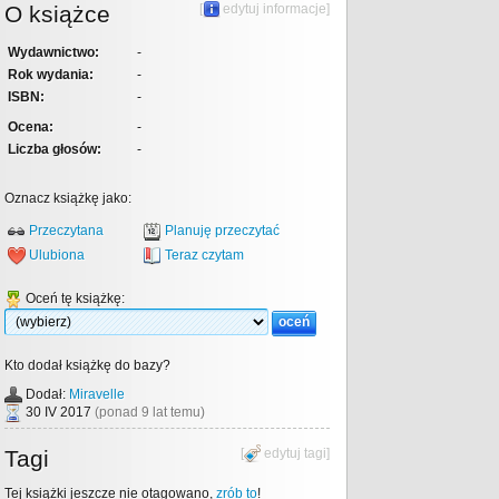
O książce
[
edytuj informacje
]
Wydawnictwo:
-
Rok wydania:
-
ISBN:
-
Ocena:
-
Liczba głosów:
-
Oznacz książkę jako:
Przeczytana
Planuję przeczytać
Ulubiona
Teraz czytam
Oceń tę książkę:
Kto dodał książkę do bazy?
Dodał:
Miravelle
30 IV 2017
(ponad 9 lat temu)
Tagi
[
edytuj tagi
]
Tej książki jeszcze nie otagowano,
zrób to
!