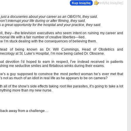
[
edytuj książkę
]
Kup książkę
’s just a docuseries about your career as an OB/GYN, they said.
won’t interrupt your life during or after filming, they said.
 is a great opportunity for the hospital and your practice, they said.
ll, they—the television executives who seem intent on ruining my career and
rsonal life with a fair number of creative liberties—lied.
w I’m stuck dealing with the consequences of believing them.
stead of being known as Dr. Will Cummings, Head of Obstetrics and
necology at St. Luke’s Hospital, I’m now being called Dr. Obscene.
at devotion I’d hoped to earn in respect, I’ve instead received in patients
ashing me seductive smiles and flirtatious winks during their exams.
w’s a guy supposed to convince the most perfect woman he’s ever met that
’s not as much of an idiot in real life as he appears to be on camera?
h all of the show’s side effects taking root like parasites, it’s going to take a lot
nything more than my new nurse.
o back away from a challenge…