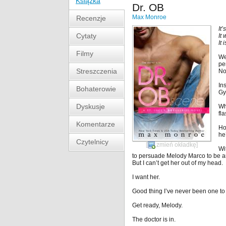
Książka
Dr. OB
Max Monroe
Recenzje
It
Cytaty
It 
It
Filmy
We
pe
Streszczenia
No
In
Bohaterowie
Gy
Dyskusje
Wh
fl
Komentarze
Ho
he
Czytelnicy
[
zmień okładkę
]
Wit
to persuade Melody Marco to be a
But I can’t get her out of my head.
I want her.
Good thing I’ve never been one t
Get ready, Melody.
The doctor is in.