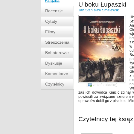
Książka
U boku Łupaszki
Jan Stanisław Smalewski
Recenzje
Hi
Cytaty
Sz
An
Ot
Filmy
wj
br
Streszczenia
z 
w 
od
Bohaterowie
Br
po
Dyskusje
ży
Gł
Gł
Komentarze
z 
oz
Czytelnicy
na
[
zmień okładkę
]
We
zaś ich dowódca Kmicic zginął 
powiesili za związane sznurem rę
oprawców dobił go z pistoletu. Mie
Czytelnicy tej książ