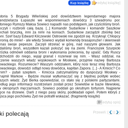
[
edytuj książkę
]
Kup książkę
storia 5 Brygady Wileńskiej pod dowództwem legendarnego majora
endzielarza Łupaszki we wspomnieniach dowódcy 3 szwadronu por.
toniego Rymszy Maksa Sowieci napadli nas podstępem, jak czyściliśmy broń.
oczyli i rozbroili całą bazę. [...] Komandir Sudarikow i komandir Saszkow
echali bryczką, inni za nimi na koniach. Sudarikow zarządził zbiórkę bez
oni. Szef bazy Edward Kilczewski Ostrowski nie zgodził się. Krzyknął: Chłopcy
bronią do mnie! - ale wtedy Sowieci wydali komendę brasajorużie! i skierowali
nas swoje pepesze. Zaczęli strzelać w górę, nad naszymi głowami. Jak
daliśmy broń, wszystkim kazali położyć się na ziemi. Franciszek Szurpicki
zózka odmówił oddania broni i wykonania polecenia, by upaść. Gdy Ruscy
dchodzili do niego, wyjął granat i rozerwał się nim. - Wasz oddział, na
czenie waszych władz wojskowych w Moskwie, przyjmie nazwę Bartosza
owackiego. Rozumiecie? Waszym oddziałem, który nosi teraz imię Bartosza
owackiego, dowodzi odtąd nowy dowódca, kapitan Zapora. [...] - A Kmicic? Co
nim? - pytali szeptem. - Kmicica zatrzymaliśmy do dyspozycji Moskwy -
najmił Markow. - Będzie musiał wytłumaczyć się z błędnej polityki wobec
szych władz. Żyd Berka opowiedział, co stało się z polskimi partyzantami.
dług jego informacji rozstrzelani zostali przez Sowietów w bazie litewskiej,
w okropnych męczarniach. Sowieci poddali go okrutnym torturom. Najpierw
ce na drzewie. Darli z niego pasy skóry, podkładali ogień. Potem któryś z
jsca jego pochówku Żyd nie potrafił wskazać. (fragmenty książki)
[
edytuj opis
]
ki polecają
Przewiń: [
] [
]