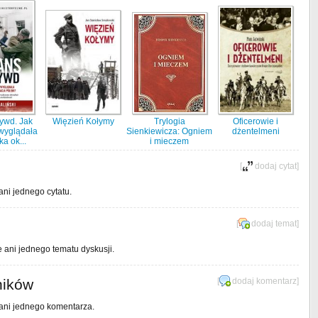
zywd. Jak
Więzień Kołymy
Trylogia
Oficerowie i
wyglądała
Sienkiewicza: Ogniem
dżentelmeni
a ok...
i mieczem
[
dodaj cytat
]
ani jednego cytatu.
[
dodaj temat
]
e ani jednego tematu dyskusji.
ników
[
dodaj komentarz
]
 ani jednego komentarza.