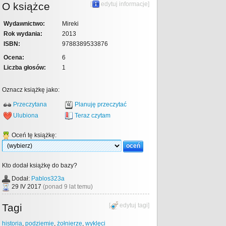
O książce
[
edytuj informacje
]
Wydawnictwo:
Mireki
Rok wydania:
2013
ISBN:
9788389533876
Ocena:
6
Liczba głosów:
1
Oznacz książkę jako:
Przeczytana
Planuję przeczytać
Ulubiona
Teraz czytam
Oceń tę książkę:
Kto dodał książkę do bazy?
Dodał:
Pablos323a
29 IV 2017
(ponad 9 lat temu)
Tagi
[
edytuj tagi
]
historia
,
podziemie
,
żołnierze
,
wyklęci