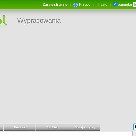
Zarejestruj się
Przypomnij hasło
pamiętaj
Wypracowania
Nowości
Ranking
Dodaj książkę