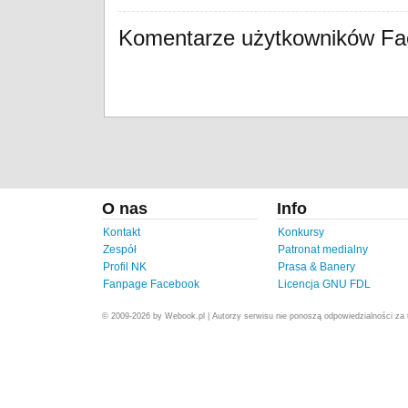
Komentarze użytkowników F
O nas
Info
Kontakt
Konkursy
Zespół
Patronat medialny
Profil NK
Prasa & Banery
Fanpage Facebook
Licencja GNU FDL
© 2009-2026 by Webook.pl | Autorzy serwisu nie ponoszą odpowiedzialności za