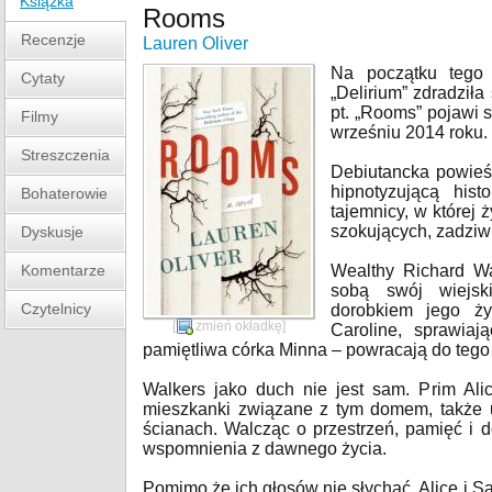
Książka
Rooms
Recenzje
Lauren Oliver
Na początku tego m
Cytaty
„Delirium” zdradził
pt. „Rooms” pojawi 
Filmy
wrześniu 2014 roku.
Streszczenia
Debiutancka powieś
hipnotyzującą hist
Bohaterowie
tajemnicy, w której 
szokujących, zadziw
Dyskusje
Komentarze
Wealthy Richard Wa
sobą swój wiejsk
Czytelnicy
dorobkiem jego ży
[
zmień okładkę
]
Caroline, sprawiaj
pamiętliwa córka Minna – powracają do teg
Walkers jako duch nie jest sam. Prim Ali
mieszkanki związane z tym domem, także u
ścianach. Walcząc o przestrzeń, pamięć i 
wspomnienia z dawnego życia.
Pomimo że ich głosów nie słychać, Alice i 