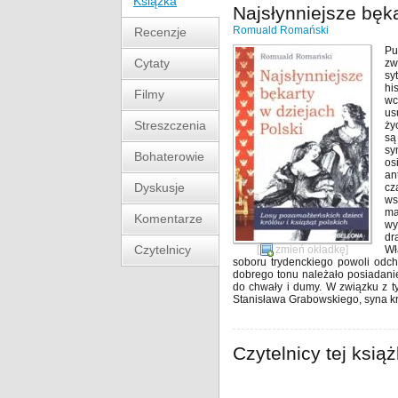
Książka
Najsłynniejsze bęka
Romuald Romański
Recenzje
Pu
Cytaty
zw
sy
hi
Filmy
wc
us
Streszczenia
ży
są
sy
Bohaterowie
os
an
Dyskusje
cz
ws
ma
Komentarze
wy
dr
Czytelnicy
[
zmień okładkę
]
Wł
soboru trydenckiego powoli odch
dobrego tonu należało posiadani
do chwały i dumy. W związku z ty
Stanisława Grabowskiego, syna kr
Czytelnicy tej książ