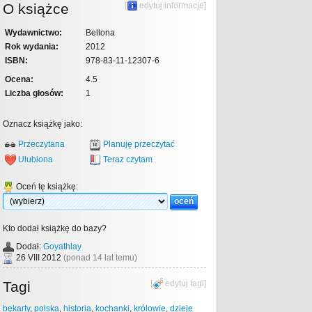
O książce
[
edytuj informacje
]
Wydawnictwo:
Bellona
Rok wydania:
2012
ISBN:
978-83-11-12307-6
Ocena:
4.5
Liczba głosów:
1
Oznacz książkę jako:
Przeczytana
Planuję przeczytać
Ulubiona
Teraz czytam
Oceń tę książkę:
Kto dodał książkę do bazy?
Dodał:
Goyathlay
26 VIII 2012
(ponad 14 lat temu)
Tagi
[
edytuj tagi
]
bękarty
,
polska
,
historia
,
kochanki
,
królowie
,
dzieje