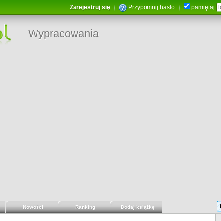
Zarejestruj się
Przypomnij hasło
pamiętaj
Wypracowania
Nowości
Ranking
Dodaj książkę