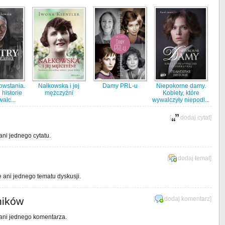
powstania.
Nałkowska i jej
Damy PRL-u
Niepokorne damy.
historie
mężczyźni
Kobiety, które
walc...
wywalczyły niepodl...
[
dodaj cytat
]
ani jednego cytatu.
[
dodaj temat
]
e ani jednego tematu dyskusji.
ników
[
dodaj komentarz
]
 ani jednego komentarza.