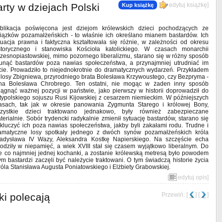
rty w dziejach Polski
[
edytuj książkę
]
Kup książkę
blikacja poświęcona jest dziejom królewskich dzieci pochodzących ze
iązków pozamałżeńskich - to właśnie ich określano mianem bastardów. Ich
tuacja prawna i faktyczna kształtowała się różnie, w zależności od okresu
storycznego i stanowiska Kościoła katolickiego. W czasach monarchii
zesnopiastowskiej, mimo pozornego liberalizmu, starano się w różny sposób
unąć bastardów poza nawias społeczeństwa, a przynajmniej utrudniać im
cie. Prowadziło to niejednokrotnie do dramatycznych wydarzeń. Przykładem
 losy Zbigniewa, przyrodniego brata Bolesława Krzywoustego, czy Bezpryma -
na Bolesława Chrobrego. Ten ostatni, nie mogąc w żaden inny sposób
iągnąć ważnej pozycji w państwie, jako pierwszy w historii doprowadził do
typolskiego sojuszu Rusi Kijowskiej z cesarzem niemieckim. W późniejszych
asach, tak jak w okresie panowania Zygmunta Starego i królowej Bony,
zystkie dzieci traktowano jednakowo, były również zabezpieczane
terialnie. Sobór trydencki radykalnie zmienił sytuację bastardów, starano się
kluczyć ich poza nawias społeczeństwa, jakby byli zakałami rodu. Trudne i
amatyczne losy spotkały jednego z dwóch synów pozamałżeńskich króla
adysława IV Wazy, Aleksandra Kostkę Napierskiego. Na szczęście echa
odziły w niepamięć, a wiek XVIII stał się czasem wyjątkowo liberalnym. Do
e co najmniej jednej kochanki, a zostanie królewską metresą było powodem
m bastardzi zaczęli być należycie traktowani. O tym świadczą historie życia
óla Stanisława Augusta Poniatowskiego i Elżbiety Grabowskiej.
[
edytuj opis
]
ki polecają
Przewiń: [
] [
]