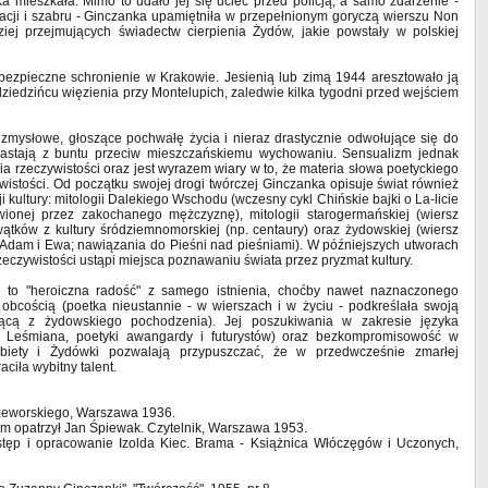
a mieszkała. Mimo to udało jej się uciec przed policją, a samo zdarzenie -
acji i szabru - Ginczanka upamiętniła w przepełnionym goryczą wierszu Non
iej przejmujących świadectw cierpienia Żydów, jakie powstały w polskiej
ezpieczne schronienie w Krakowie. Jesienią lub zimą 1944 aresztowało ją
dziedzińcu więzienia przy Montelupich, zaledwie kilka tygodni przed wejściem
 zmysłowe, głoszące pochwałę życia i nieraz drastycznie odwołujące się do
- wyrastają z buntu przeciw mieszczańskiemu wychowaniu. Sensualizm jednak
a rzeczywistości oraz jest wyrazem wiary w to, że materia słowa poetyckiego
istości. Od początku swojej drogi twórczej Ginczanka opisuje świat również
i kultury: mitologii Dalekiego Wschodu (wczesny cykl Chińskie bajki o La-licie
ywionej przez zakochanego mężczyznę), mitologii starogermańskiej (wiersz
ątków z kultury śródziemnomorskiej (np. centaury) oraz żydowskiej (wiersz
 Adam i Ewa; nawiązania do Pieśni nad pieśniami). W późniejszych utworach
eczywistości ustąpi miejsca poznawaniu świata przez pryzmat kultury.
ki to "heroiczna radość" z samego istnienia, choćby nawet naznaczonego
obcością (poetka nieustannie - w wierszach i w życiu - podkreślała swoją
ącą z żydowskiego pochodzenia). Jej poszukiwania w zakresie języka
o Leśmiana, poetyki awangardy i futurystów) oraz bezkompromisowość w
biety i Żydówki pozwalają przypuszczać, że w przedwcześnie zmarłej
ciła wybitny talent.
zeworskiego, Warszawa 1936.
m opatrzył Jan Śpiewak. Czytelnik, Warszawa 1953.
tęp i opracowanie Izolda Kiec. Brama - Książnica Włóczęgów i Uczonych,