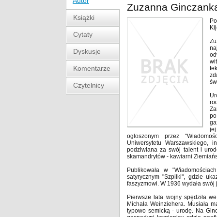
Autor
Zuzanna Ginczank
Książki
Po
Ki
Cytaty
Zu
na
Dyskusje
od
wi
Komentarze
te
zd
św
Czytelnicy
Ur
ro
Za
po
ga
je
ogłoszonym przez "Wiadomośc
Uniwersytetu Warszawskiego, in
podziwiana za swój talent i uro
skamandrytów - kawiarni Ziemiańs
Publikowała w "Wiadomościach
satyrycznym "Szpilki", gdzie uk
faszyzmowi. W 1936 wydała swój j
Pierwsze lata wojny spędziła we
Michała Weinziehera. Musiała m
typowo semicką - urodę. Na Gin