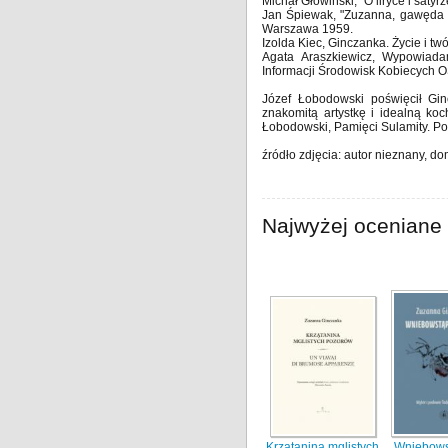
Michał Głowiński, "O liryce i saty
Jan Śpiewak, "Zuzanna, gawęda tr
Warszawa 1959.
Izolda Kiec, Ginczanka. Życie i 
Agata Araszkiewicz, Wypowiad
Informacji Środowisk Kobiecych
Józef Łobodowski poświęcił Gin
znakomitą artystkę i idealną ko
Łobodowski, Pamięci Sulamity. P
źródło zdjęcia: autor nieznany, d
Najwyżej oceniane 
Krzątanina mglistych
Wniebows