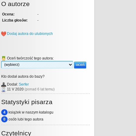
O autorze
Ocena:
-
Liczba głosów:
-
Dodaj autora do ulubionych
Oceń twórczość tego autora:
Kto dodał autora do bazy?
Dodał:
Serfer
11 V 2020
(ponad 6 lat temu)
Statystyki pisarza
4
książek w naszym katalogu
0
osób lubi tego autora
Czytelnicy