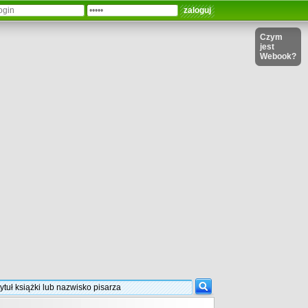
Czym
jest
Webook?