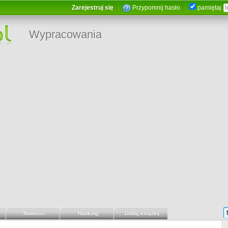
Zarejestruj się
Przypomnij hasło
pamiętaj
Wypracowania
Nowości
Ranking
Dodaj książkę