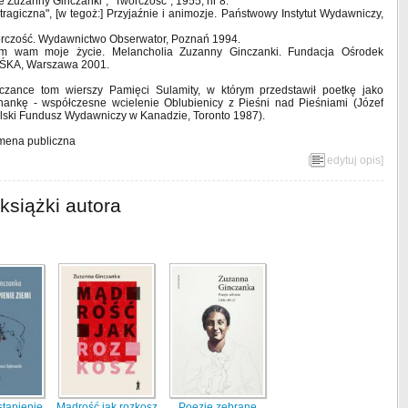
rze Zuzanny Ginczanki", "Twórczość", 1955, nr 8.
agiczna", [w tegoż:] Przyjaźnie i animozje. Państwowy Instytut Wydawniczy,
twórczość. Wydawnictwo Obserwator, Poznań 1994.
am wam moje życie. Melancholia Zuzanny Ginczanki. Fundacja Ośrodek
 OŚKA, Warszawa 2001.
czance tom wierszy Pamięci Sulamity, w którym przedstawił poetkę jako
chankę - współczesne wcielenie Oblubienicy z Pieśni nad Pieśniami (Józef
olski Fundusz Wydawniczy w Kanadzie, Toronto 1987).
omena publiczna
[
edytuj opis
]
książki autora
tąpienie
Mądrość jak rozkosz
Poezje zebrane