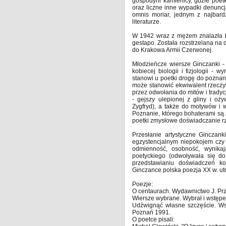
gospodyni kamienicy, gdzie poetk
oraz liczne inne wypadki denuncj
omnis moriar, jednym z najbardz
literaturze.
W 1942 wraz z mężem znalazła b
gestapo. Została rozstrzelana na 
do Krakowa Armii Czerwonej.
Młodzieńcze wiersze Ginczanki -
kobiecej biologii i fizjologii 
stanowi u poetki drogę do poznani
może stanowić ekwiwalent rzeczyw
przez odwołania do mitów i tradycj
- gejszy ulepionej z gliny i oż
Zygfryd), a także do motywów i w
Poznanie, którego bohaterami są
poetki zmysłowe doświadczanie rz
Przesłanie artystyczne Ginczan
egzystencjalnym niepokojem czy 
odmienność, osobność, wynikaj
poetyckiego (odwoływała się d
przedstawianiu doświadczeń ko
Ginczance polska poezja XX w. utra
Poezje:
O centaurach. Wydawnictwo J. Pr
Wiersze wybrane. Wybrał i wstępe
Udźwignąć własne szczęście. Ws
Poznań 1991.
O poetce pisali: