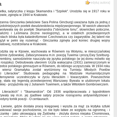
a
[
edytuj autora
]
etka, satyryczka z kręgu Skamandra i "Szpilek". Urodziła się w 1917 roku w
jowie, zginęła w 1944 w Krakowie.
zanna Ginczanka (właściwie Sara Polina Gincburg) uważana była za jedną z
jzdolniejszych poetek dwudziestolecia międzywojennego. W swoich utworach
woływała się do poetyki Skamandra ("obniżenie tonu", słownictwo potoczne,
talizm) i Leśmiana (liczne neologizmy), a w ostatnich przedwojennych
kstach bliska była katastrofizmowi Czechowicza czy żagarystów. Jej talent nie
ążył w pełni się rozwinąć - Ginczanka zginęła pod koniec drugiej wojny
iatowej, rozstrzelana w Krakowie.
odziła się w Kijowie, wychowała w Równem na Wołyniu, w mieszczańskiej
dzinie żydowskiej. Zafascynowana m.in. poezją Tuwima i prozą Ewy Szelburg-
rembiny, samodzielnie nauczyła się języka polskiego (w jej domu mówiło się
 rosyjsku). Debiutowała utworem Uczta wakacyjna (1931) zamieszczonym w
zetce polskiego gimnazjum w Równem, do którego uczęszczała. W 1934 roku
j wiersz Gramatyka został wyróżniony na Turnieju Młodych Poetów
i Literackie". Studiowała pedagogikę na Wydziale Humanistycznym
tensywnie uczestniczyła w życiu literackim i towarzyskim. Powszechnie
dę, stała się legendą przedwojennej Warszawy. Bywała w ulubionym lokalu
kiej - przyjaźniła się z Julianem Tuwimem, a także Witoldem Gombrowiczem.
 Literackich" i "Skamandrze". Od 1936 współpracowała z tygodnikiem
azywały się m.in. jej zjadliwe satyry przeciw rosnącemu antysemityzmowi i
edyny tomik poezji - O centaurach.
 Lwowie, gdzie dostała pracę księgowej i wyszła za mąż za krytyka sztuki
askować swoje pochodzenie, co nie było łatwe ze względu na ogromną - i
czankę - jako ukrywającą się Żydówkę - złożyła donos niejaka Chominowa,