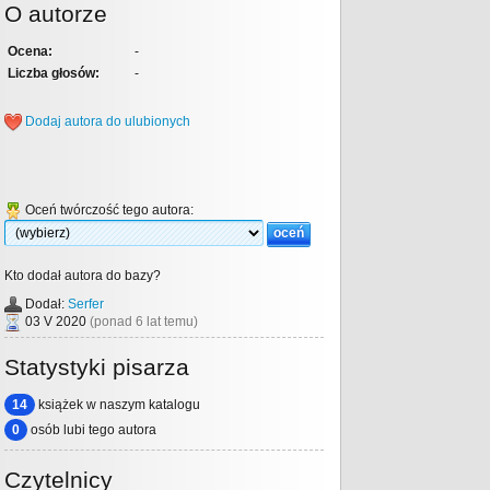
O autorze
Ocena:
-
Liczba głosów:
-
Dodaj autora do ulubionych
Oceń twórczość tego autora:
Kto dodał autora do bazy?
Dodał:
Serfer
03 V 2020
(ponad 6 lat temu)
Statystyki pisarza
14
książek w naszym katalogu
0
osób lubi tego autora
Czytelnicy