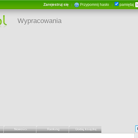
Zarejestruj się
Przypomnij hasło
pamiętaj
Wypracowania
Nowości
Ranking
Dodaj książkę