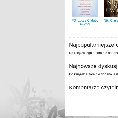
PS I życzę Ci dużo
Nikt Ci ni
miłości
Najpopularniejsze c
Do książek tego autora nie dodano
Najnowsze dyskusje
Do książek autora nie dodano jesz
Komentarze czytel