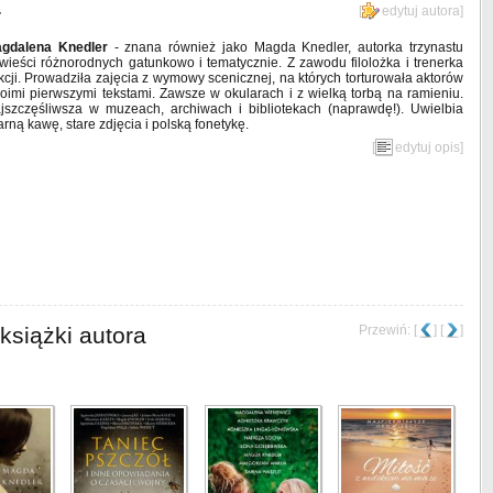
r
[
edytuj autora
]
gdalena Knedler
- znana również jako Mag­da­ Knedler, autorka trzynastu
wieści różnorodnych gatunkowo i tematycznie. Z zawodu filolożka i trenerka
kcji. Prowadziła zajęcia z wymowy scenicznej, na których torturowała aktorów
oimi pierwszymi tekstami. Zawsze w okularach i z wielką torbą na ramieniu.
jszczęśliwsza w muzeach, archiwach i bibliotekach (naprawdę!). Uwielbia
arną kawę, stare zdjęcia i polską fonetykę.
[
edytuj opis
]
książki autora
Przewiń: [
] [
]