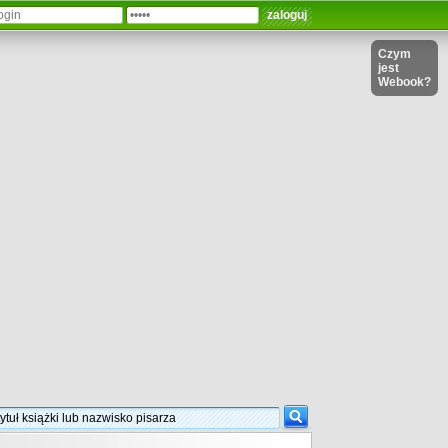
Czym
jest
Webook?