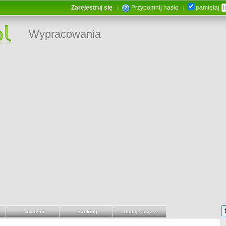
Zarejestruj się
Przypomnij hasło
pamiętaj
Wypracowania
Nowości
Ranking
Dodaj książkę