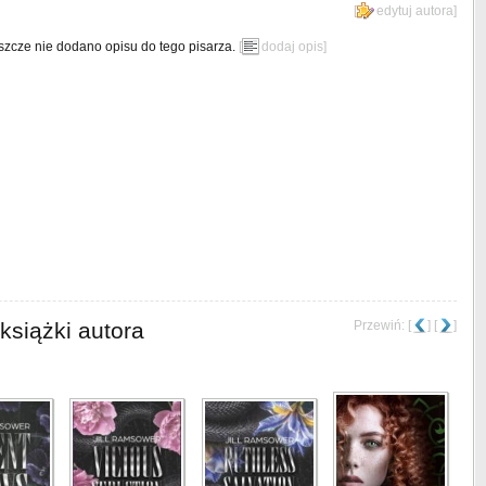
[
edytuj autora
]
szcze nie dodano opisu do tego pisarza.
[
dodaj opis
]
książki autora
Przewiń: [
] [
]