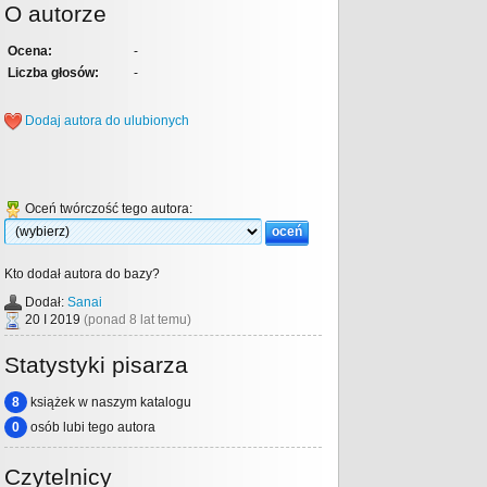
O autorze
Ocena:
-
Liczba głosów:
-
Dodaj autora do ulubionych
Oceń twórczość tego autora:
Kto dodał autora do bazy?
Dodał:
Sanai
20 I 2019
(ponad 8 lat temu)
Statystyki pisarza
8
książek w naszym katalogu
0
osób lubi tego autora
Czytelnicy