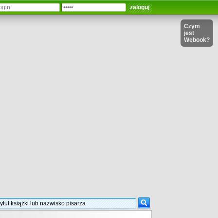
Czym
jest
Webook?