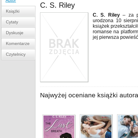
Autor
C. S. Riley
Książki
C. S. Riley
– za p
urodzona 10 sierpn
Cytaty
książek przekształci
romanse na platform
Dyskusje
jej pierwsza powieść
Komentarze
Czytelnicy
Najwyżej oceniane książki autor