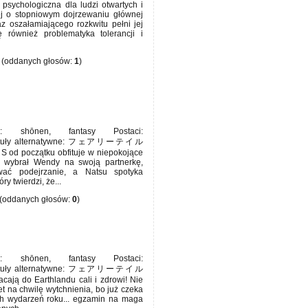
 psychologiczna dla ludzi otwartych i
j o stopniowym dojrzewaniu głównej
az oszałamiającego rozkwitu pełni jej
ę również problematyka tolerancji i
(oddanych głosów:
1
)
 shōnen, fantasy Postaci:
 Tytuły alternatywne: フェアリーテイル
S od początku obfituje w niepokojące
y wybrał Wendy na swoją partnerkę,
ać podejrzanie, a Natsu spotyka
ry twierdzi, że...
(oddanych głosów:
0
)
 shōnen, fantasy Postaci:
 Tytuły alternatywne: フェアリーテイル
cają do Earthlandu cali i zdrowi! Nie
t na chwilę wytchnienia, bo już czeka
ch wydarzeń roku... egzamin na maga