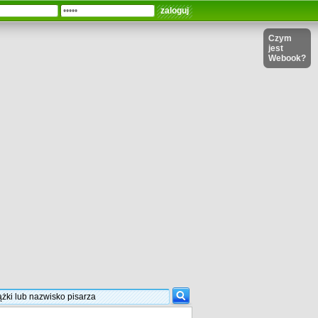
Czym
jest
Webook?