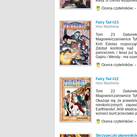
klasy S! Ośmiu wytypowa
Ocena czytelników:
-
Fairy Tail #23
Hiro Mashima
Tom 23 Gatunek:
Magowie/czarownice
Król Edolas rozpoczął
Zdobył kontrolę nad
pancerzem, i teraz już 
Gajiru i Wendy - ma szan
Ocena czytelników:
-
Fairy Tail #22
Hiro Mashima
Tom 22 Gatunek:
Magowie/czarownice
Okazuje się, że prawdzi
nieskończonych zapas
Earthlandu! Jeśli władc
wznieci bunt przeciwko 
Ocena czytelników:
-
Skrzypeczki płanetnikó