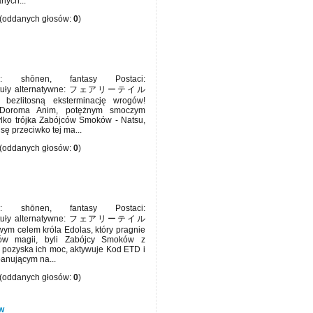
nych...
(oddanych głosów:
0
)
 shōnen, fantasy Postaci:
 Tytuły alternatywne: フェアリーテイル
 bezlitosną eksterminację wrogów!
 Doroma Anim, potężnym smoczym
tylko trójka Zabójców Smoków - Natsu,
sę przeciwko tej ma...
(oddanych głosów:
0
)
 shōnen, fantasy Postaci:
 Tytuły alternatywne: フェアリーテイル
wym celem króla Edolas, który pragnie
ów magii, byli Zabójcy Smoków z
a pozyska ich moc, aktywuje Kod ETD i
panującym na...
(oddanych głosów:
0
)
w