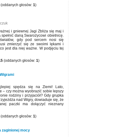
(oddanych głosów:
1
)
zczuk
żnej i gniewnej Jagi Zbliża się maj i
 spełnić daną Swarożycowi obietnicę.
aświatów, gdy pod sercem nosi się
si zmierzyć się ze swoimi lękami i
co jest dla niej ważne. W podjęciu tej
.5
(oddanych głosów:
1
)
 Wigrami
lepiej spędza się na Ziemi! Lato,
ze – czy można wyobrazić sobie lepszy
onie rodziny i przyjaciół? Gdy grupka
rzyjeżdża nad Wigry, dowiaduje się, że
nej paczki ma dołączyć nieznany
(oddanych głosów:
1
)
a zaginionej mocy