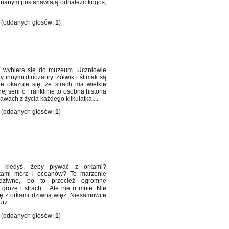
znanym postanawiają odnaleźć kogoś,
(oddanych głosów:
1
)
ą wybiera się do muzeum. Uczniowie
 innymi dinozaury. Żółwik i ślimak są
ie okazuje się, że strach ma wielkie
j serii o Franklinie to osobna historia
wach z życia każdego kilkulatka....
(oddanych głosów:
1
)
ś kiedyś, żeby pływać z orkami?
ikami mórz i oceanów? To marzenie
ziwne, bo to przecież ogromne
ą grozę i strach… Ale nie u mnie. Nie
ję z orkami dziwną więź. Niesamowite
rz...
(oddanych głosów:
1
)