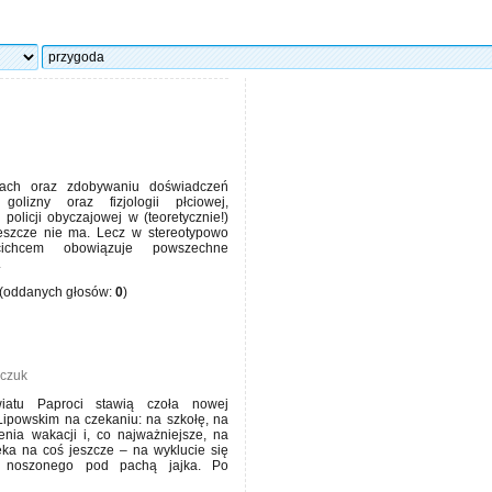
dach oraz zdobywaniu doświadczeń
golizny oraz fizjologii płciowej,
policji obyczajowej w (teoretycznie!)
jeszcze nie ma. Lecz w stereotypowo
, cichcem obowiązuje powszechne
.
(oddanych głosów:
0
)
zczuk
iatu Paproci stawią czoła nowej
Lipowskim na czekaniu: na szkołę, na
enia wakacji i, co najważniejsze, na
eka na coś jeszcze – na wyklucie się
z noszonego pod pachą jajka. Po