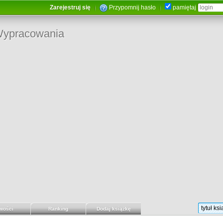
Zarejestruj się
Przypomnij hasło
pamiętaj
ypracowania
wości
Ranking
Dodaj książkę