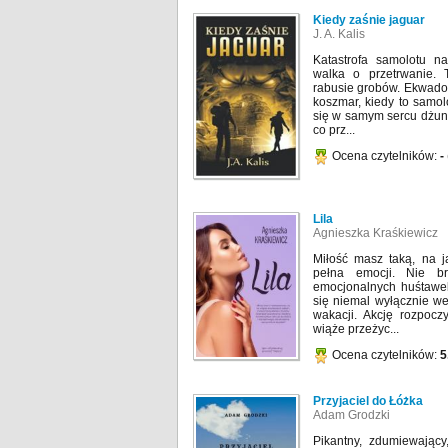
Kiedy zaśnie jaguar
J. A. Kalis
Katastrofa samolotu 
walka o przetrwanie. 
rabusie grobów. Ekwador
koszmar, kiedy to samolo
się w samym sercu dżung
co prz...
Ocena czytelników:
-
Lila
Agnieszka Kraśkiewicz
Miłość masz taką, na ja
pełna emocji. Nie b
emocjonalnych huśtawek
się niemal wyłącznie we
wakacji. Akcję rozpocz
wiąże przeżyc...
Ocena czytelników:
5
Przyjaciel do Łóżka
Adam Grodzki
Pikantny, zdumiewający