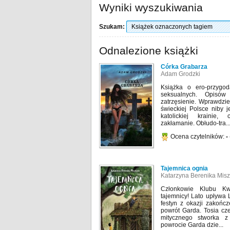
Wyniki wyszukiwania
Szukam:
Odnalezione książki
Córka Grabarza
Adam Grodzki
Książka o ero-przygo
seksualnych. Opisów 
zatrzęsienie. Wprawdzie 
świeckiej Polsce niby 
katolickiej krainie
zakłamanie. Obłudo-tra..
Ocena czytelników:
-
Tajemnica ognia
Katarzyna Berenika Mis
Członkowie Klubu Kw
tajemnicy! Lato upływa 
festyn z okazji zakończ
powrót Garda. Tosia cz
mitycznego stworka 
powrocie Garda dzie...