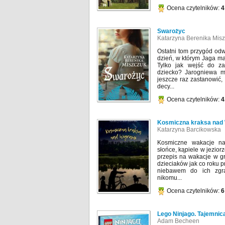
Ocena czytelników:
4
Swarożyc
Katarzyna Berenika Mis
Ostatni tom przygód odwa
dzień, w którym Jaga ma
Tylko jak wejść do z
dziecko? Jarogniewa mu
jeszcze raz zastanowić, 
decy...
Ocena czytelników:
4
Kosmiczna kraksa nad
Katarzyna Barcikowska
Kosmiczne wakacje naj
słońce, kąpiele w jezior
przepis na wakacje w gr
dzieciaków jak co roku p
niebawem do ich zgra
nikomu...
Ocena czytelników:
6
Lego Ninjago. Tajemnic
Adam Becheen