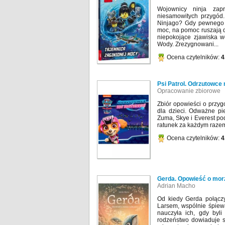
Wojownicy ninja zap
niesamowitych przygód
Ninjago? Gdy pewnego d
moc, na pomoc ruszają d
niepokojące zjawiska w
Wody. Zrezygnowani...
Ocena czytelników:
4
Psi Patrol. Odrzutowce 
Opracowanie zbiorowe
Zbiór opowieści o przy
dla dzieci. Odważne pi
Zuma, Skye i Everest p
ratunek za każdym razem,
Ocena czytelników:
4
Gerda. Opowieść o mor
Adrian Macho
Od kiedy Gerda połączy
Larsem, wspólnie śpiewa
nauczyła ich, gdy byl
rodzeństwo dowiaduje s