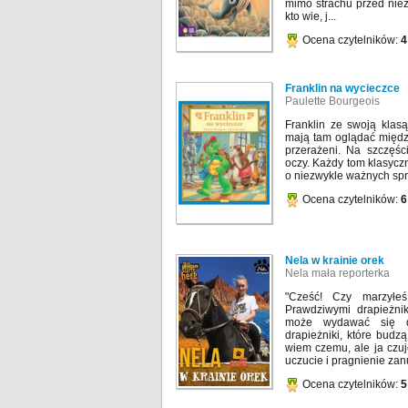
mimo strachu przed nie
kto wie, j...
Ocena czytelników:
4
Franklin na wycieczce
Paulette Bourgeois
Franklin ze swoją klas
mają tam oglądać między
przerażeni. Na szczęśc
oczy. Każdy tom klasyczne
o niezwykle ważnych spra
Ocena czytelników:
6
Nela w krainie orek
Nela mała reporterka
"Cześć! Czy marzyłe
Prawdziwymi drapieżn
może wydawać się d
drapieżniki, które budz
wiem czemu, ale ja czu
uczucie i pragnienie zanu
Ocena czytelników:
5