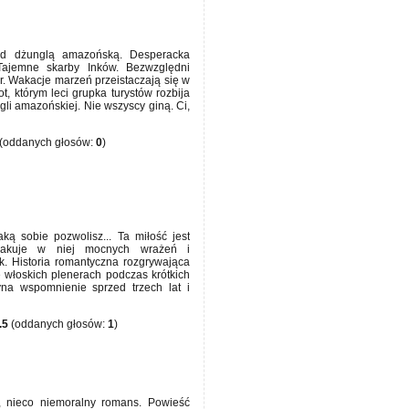
nad dżunglą amazońską. Desperacka
Tajemne skarby Inków. Bezwzględni
. Wakacje marzeń przeistaczają się w
t, którym leci grupka turystów rozbija
li amazońskiej. Nie wszyscy giną. Ci,
(oddanych głosów:
0
)
ką sobie pozwolisz... Ta miłość jest
rakuje w niej mocnych wrażeń i
. Historia romantyczna rozgrywająca
 włoskich plenerach podczas krótkich
yna wspomnienie sprzed trzech lat i
.5
(oddanych głosów:
1
)
, nieco niemoralny romans. Powieść