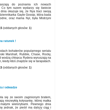
raszają do poznania ich nowych
. Co tym razem wydarzy się świecie
nia okazuje się, że Nya traci swoją
ziennikarka Gayle Gossip, która bada
odne, oraz mama Nyi, była Mistrzyni
.5
(oddanych głosów:
1
)
na ratunek !
godach bohaterów popularnego serialu
eski Marshall, Rubble, Chase, Rocky,
od wodzą chłopca Rydera wyruszają na
 kiedy ktoś znajdzie się w tarapatach.
.5
(oddanych głosów:
1
)
zu i odwadze
ła się ze swoim zaginionym bratem,
ją niezwykłą kołysankę, której matka
i małymi wielorybami. Pewnego dnia
ię jednak, że pieśń ma dalszy ciąg i