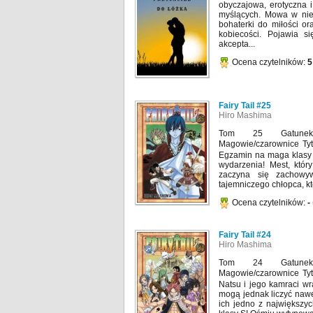
obyczajowa, erotyczna i
myślących. Mowa w nie
bohaterki do miłości or
kobiecości. Pojawia si
akcepta...
Ocena czytelników:
5
Fairy Tail #25
Hiro Mashima
Tom 25 Gatunek:
Magowie/czarownice
Egzamin na maga klasy 
wydarzenia! Mest, któr
zaczyna się zachowyw
tajemniczego chłopca, któ
Ocena czytelników:
-
Fairy Tail #24
Hiro Mashima
Tom 24 Gatunek:
Magowie/czarownice
Natsu i jego kamraci wra
mogą jednak liczyć nawe
ich jedno z największy