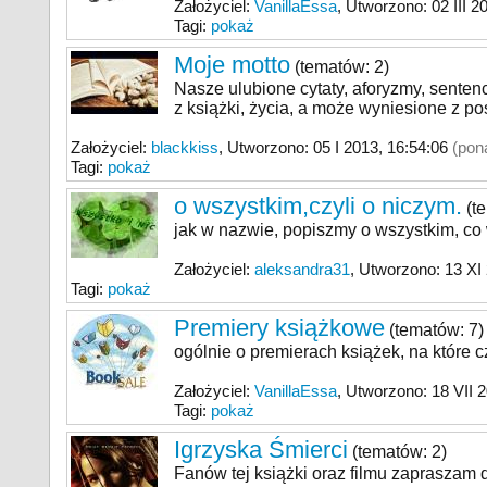
Założyciel:
VanillaEssa
, Utworzono: 02 III 2
Tagi:
pokaż
Moje motto
(tematów: 2)
Nasze ulubione cytaty, aforyzmy, senten
z książki, życia, a może wyniesione z po
Założyciel:
blackkiss
, Utworzono: 05 I 2013, 16:54:
06
(pon
Tagi:
pokaż
o wszystkim,czyli o niczym.
(te
jak w nazwie, popiszmy o wszystkim, co 
Założyciel:
aleksandra31
, Utworzono: 13 XI 
Tagi:
pokaż
Premiery książkowe
(tematów: 7)
ogólnie o premierach książek, na które c
Założyciel:
VanillaEssa
, Utworzono: 18 VII 2
Tagi:
pokaż
Igrzyska Śmierci
(tematów: 2)
Fanów tej książki oraz filmu zapraszam d