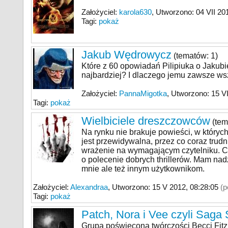
Założyciel:
karola630
, Utworzono: 04 VII 20
Tagi:
pokaż
Jakub Wędrowycz
(tematów: 1)
Które z 60 opowiadań Pilipiuka o Jaku
najbardziej? I dlaczego jemu zawsze ws
Założyciel:
PannaMigotka
, Utworzono: 15 VI
Tagi:
pokaż
Wielbiciele dreszczowców
(tem
Na rynku nie brakuje powieści, w których
jest przewidywalna, przez co coraz trudn
wrażenie na wymagającym czytelniku. C
o polecenie dobrych thrillerów. Mam nadzi
mnie ale też innym użytkownikom.
Założyciel:
Alexandraa
, Utworzono: 15 V 2012, 08:28:
05
(p
Tagi:
pokaż
Patch, Nora i Vee czyli Saga
Grupa poświęcona twórczości Becci Fitzp