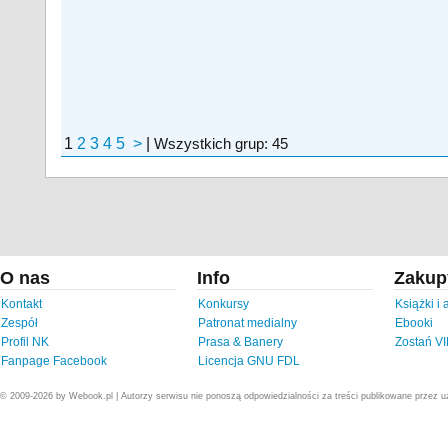
1
2
3
4
5
>
|
Wszystkich grup: 45
O nas
Info
Zakup
Kontakt
Konkursy
Książki i
Zespół
Patronat medialny
Ebooki
Profil NK
Prasa & Banery
Zostań V
Fanpage Facebook
Licencja GNU FDL
© 2009-2026 by Webook.pl | Autorzy serwisu nie ponoszą odpowiedzialności za treści publikowane przez