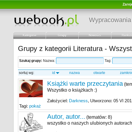
Zarej
Wypracowania
Kategorie
Grupy
Nowości
Rankin
Grupy z kategorii Literatura - Wszys
Szukaj grupy:
Nazwa:
Tag:
sortuj wg:
id
nazwa
otwarte
zamkni
Książki warte przeczytania
(tem
Wszystko o książkach :)
Założyciel:
Darkness
, Utworzono: 05 VI 201
Tagi:
pokaż
Autor, autor...
(tematów: 8)
wszystko o naszych ulubionych autorach, 