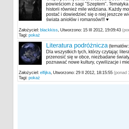
powieściom z sagi "Szeptem". Tematyka
historii również mile widziana. Każdy m
postać i dowiedzieć się o niej jeszcze w
świata aniołów i romansów!!! ♥
Założyciel:
blackkiss
, Utworzono: 15 III 2012, 19:09:
43
(po
Tagi:
pokaż
Literatura podróżnicza
(tematów:
Dla wszystkich tych, którzy czytając lite
przenosić się w obce, niezbadane światy. 
poznawać nowe kultury, cywilizacje i mie
Założyciel:
elfijka
, Utworzono: 29 II 2012, 18:15:
55
(ponad 
Tagi:
pokaż