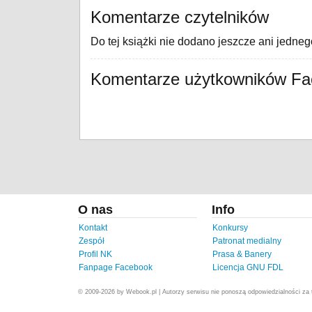
Komentarze czytelników
Do tej książki nie dodano jeszcze ani jedne
Komentarze użytkowników F
O nas
Info
Kontakt
Konkursy
Zespół
Patronat medialny
Profil NK
Prasa & Banery
Fanpage Facebook
Licencja GNU FDL
© 2009-2026 by Webook.pl | Autorzy serwisu nie ponoszą odpowiedzialności za