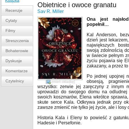
Książka
Obietnice i owoce granatu
Recenzje
Sav R. Miller
Ona jest najsłod
Cytaty
popełnił…
Filmy
Kal Anderson, bez
dzień jest lekarzem
Streszczenia
największych bosto
swoją zdolnością d
Bohaterowie
w świecie pełnym zn
życiu pojawia się El
Dyskusje
zakazany, a przez t
Komentarze
Po jednej upojnej n
Czytelnicy
obsesją, pragnien
[
zmień okładkę
]
wszystko: zerwie jej zaręczyny z innym m
uprowadzi do swojego domu na odludnej
swoich koszmarów, Elena wkrótce sprawia, 
skute serce Kala. Odkrywa jednak przy ok
zawsze zmienić nie tylko jej życie, ale i losy 
Historia Kala i Eleny to powieść z gatu
Hadesie i Persefonie.