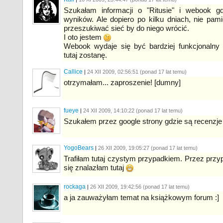
Szukałam informacji o "Ritusie" i webook 
wyników. Ale dopiero po kilku dniach, nie pam
przeszukiwać sieć by do niego wrócić.
I oto jestem
Webook wydaje się być bardziej funkcjonalny
tutaj zostanę.
Callice
|
24 XII 2009, 02:56:
51
(ponad 17 lat temu)
otrzymałam... zaproszenie! [dumny]
fueye
|
24 XII 2009, 14:10:
22
(ponad 17 lat temu)
Szukałem przez google strony gdzie są recenzje
YogoBears
|
26 XII 2009, 19:05:
27
(ponad 17 lat temu)
Trafiłam tutaj czystym przypadkiem. Przez przypa
się znalazłam tutaj
rockaga
|
26 XII 2009, 19:42:
56
(ponad 17 lat temu)
a ja zauważyłam temat na książkowym forum :]