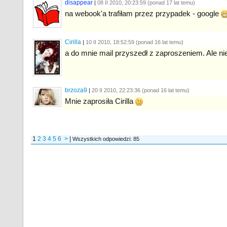
disappear
|
08 II 2010, 20:23:
59
(ponad 17 lat temu)
na webook'a trafiłam przez przypadek - google
Cirilla
|
10 II 2010, 18:52:
59
(ponad 16 lat temu)
a do mnie mail przyszedł z zaproszeniem. Ale 
brzoza9
|
20 II 2010, 22:23:
36
(ponad 16 lat temu)
Mnie zaprosiła Cirilla
1
2
3
4
5
6
>
|
Wszystkich odpowiedzi: 85