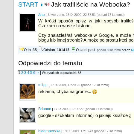
START
Jak trafiliście na Webooka?
Artur
|
Utworzono: 16 IX 2009, 22:57:
51
(ponad 17 lat temu)
W krótki sposób opisz w jaki sposób trafiłe
Czekam na wasze historie.
Czy znalazłeś/aś webooka w Google, a może nat
blogu lub innej stronie? A może po prostu ktoś pol
Odp:
85
,
Odsłon:
101413
,
Ostatni post:
ponad 8 lat temu
przez
N
Odpowiedzi do tematu
1
2
3
4
5
6
>
|
Wszystkich odpowiedzi: 85
m1pp
|
17 IX 2009, 12:20:
25
(ponad 17 lat temu)
reklama, chyba na gronie...
Brianne
|
17 IX 2009, 17:00:
27
(ponad 17 lat temu)
google - szukałam informacji o jakiejś książce ;]
biedroneczka
|
19 IX 2009, 17:13:
43
(ponad 17 lat temu)