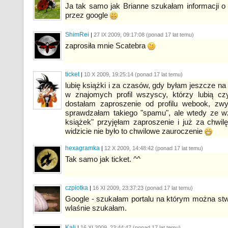
Ja tak samo jak Brianne szukałam informacji o 
przez google
ShimRei
|
27 IX 2009, 09:17:
08
(ponad 17 lat temu)
zaprosiła mnie Scatebra
ticket
|
10 X 2009, 19:25:
14
(ponad 17 lat temu)
lubię książki i za czasów, gdy byłam jeszcze n
w znajomych profil wszyscy, którzy lubią c
dostałam zaproszenie od profilu webook, zw
sprawdzałam takiego "spamu", ale wtedy ze wz
książek" przyjęłam zaproszenie i już za chwi
widzicie nie było to chwilowe zauroczenie
hexagramka
|
12 X 2009, 14:48:
42
(ponad 17 lat temu)
Tak samo jak ticket. ^^
czpiotka
|
16 XI 2009, 23:37:
23
(ponad 17 lat temu)
Google - szukałam portalu na którym można stwo
wlaśnie szukałam.
Kali
|
16 XI 2009, 23:44:
47
(ponad 17 lat temu)