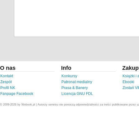
O nas
Info
Zakup
Kontakt
Konkursy
Książki i
Zespół
Patronat medialny
Ebooki
Profil NK
Prasa & Banery
Zostań V
Fanpage Facebook
Licencja GNU FDL
© 2009-2026 by Webook.pl | Autorzy serwisu nie ponoszą odpowiedzialności za treści publikowane przez