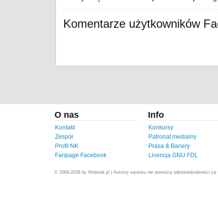
Komentarze użytkowników F
O nas
Info
Kontakt
Konkursy
Zespół
Patronat medialny
Profil NK
Prasa & Banery
Fanpage Facebook
Licencja GNU FDL
© 2009-2026 by Webook.pl | Autorzy serwisu nie ponoszą odpowiedzialności za